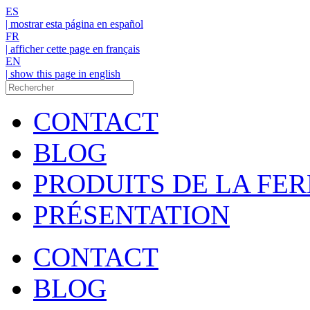
ES
| mostrar esta página en español
FR
| afficher cette page en français
EN
| show this page in english
CONTACT
BLOG
PRODUITS DE LA FE
PRÉSENTATION
CONTACT
BLOG