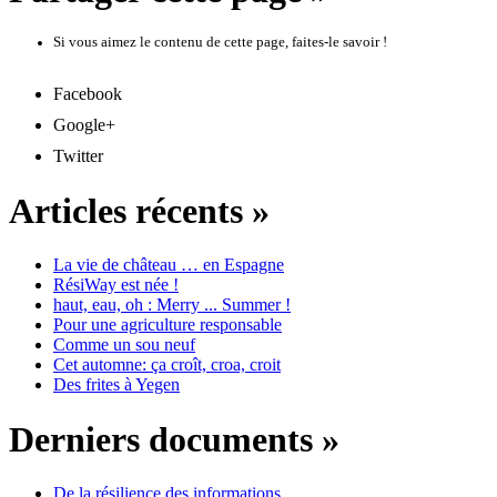
Si vous aimez le contenu de cette page, faites-le savoir !
Facebook
Google+
Twitter
Articles récents »
La vie de château … en Espagne
RésiWay est née !
haut, eau, oh : Merry ... Summer !
Pour une agriculture responsable
Comme un sou neuf
Cet automne: ça croît, croa, croit
Des frites à Yegen
Derniers documents »
De la résilience des informations