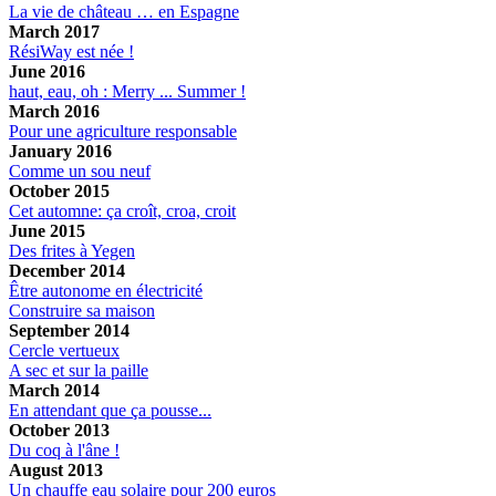
La vie de château … en Espagne
March 2017
RésiWay est née !
June 2016
haut, eau, oh : Merry ... Summer !
March 2016
Pour une agriculture responsable
January 2016
Comme un sou neuf
October 2015
Cet automne: ça croît, croa, croit
June 2015
Des frites à Yegen
December 2014
Être autonome en électricité
Construire sa maison
September 2014
Cercle vertueux
A sec et sur la paille
March 2014
En attendant que ça pousse...
October 2013
Du coq à l'âne !
August 2013
Un chauffe eau solaire pour 200 euros