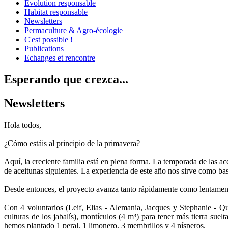
Évolution responsable
Habitat responsable
Newsletters
Permaculture & Agro-écologie
C'est possible !
Publications
Echanges et rencontre
Esperando que crezca...
Newsletters
Hola todos,
¿Cómo estáis al principio de la primavera?
Aquí, la creciente familia está en plena forma. La temporada de las ac
de aceitunas siguientes. La experiencia de este año nos sirve como bas
Desde entonces, el proyecto avanza tanto rápidamente como lentamente. 
Con 4 voluntarios (Leif, Elias - Alemania, Jacques y Stephanie - Qué
culturas de los jabalís), montículos (4 m³) para tener más tierra sue
hemos plantado 1 peral, 1 limonero, 3 membrillos y 4 nísperos.