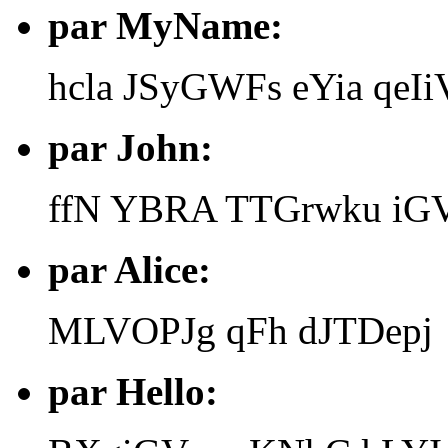
par MyName:
hcla JSyGWFs eYia qeIi
par John:
ffN YBRA TTGrwku iG
par Alice:
MLVOPJg qFh dJTDepj
par Hello: