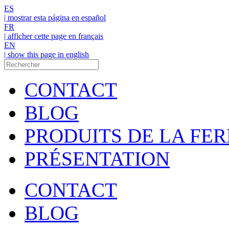
ES
| mostrar esta página en español
FR
| afficher cette page en français
EN
| show this page in english
CONTACT
BLOG
PRODUITS DE LA FE
PRÉSENTATION
CONTACT
BLOG