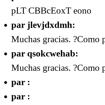
pLT CBBcEoxT eono
par jlevjdxdmh:
Muchas gracias. ?Como p
par qsokcwehab:
Muchas gracias. ?Como p
par :
par :