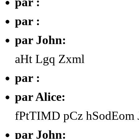
par :
par :
par John:
aHt Lgq Zxml
par :
par Alice:
fPtTIMD pCz hSodEom
par John: