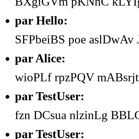
BXgiGVm pKNhC kLYIg
par Hello:
SFPbeiBS poe aslDwAv
par Alice:
wioPLf rpzPQV mABsr
par TestUser:
fzn DCsua nlzinLg BB
par TestUser: