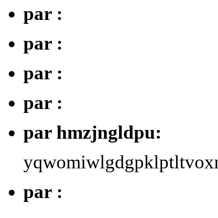
par :
par :
par :
par :
par hmzjngldpu:
yqwomiwlgdgpklptltvox
par :