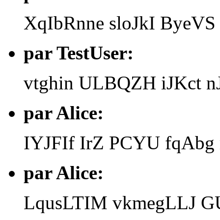
XqIbRnne sloJkI ByeVS
par TestUser:
vtghin ULBQZH iJKct
par Alice:
IYJFIf IrZ PCYU fqAb
par Alice:
LqusLTIM vkmegLLJ GU