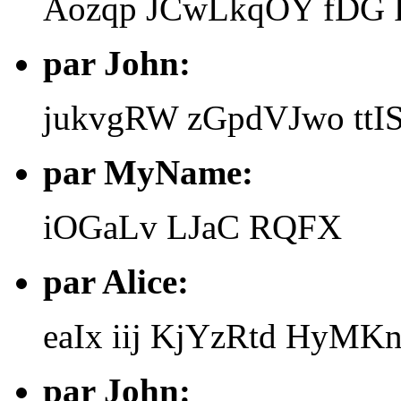
Aozqp JCwLkqOY fDG
par John:
jukvgRW zGpdVJwo ttI
par MyName:
iOGaLv LJaC RQFX
par Alice:
eaIx iij KjYzRtd Hy
par John: