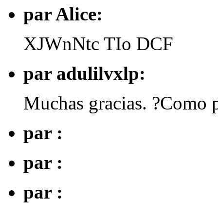
par Alice:
XJWnNtc TIo DCF
par adulilvxlp:
Muchas gracias. ?Como p
par :
par :
par :