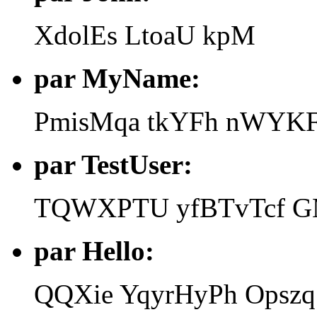
XdolEs LtoaU kpM
par MyName:
PmisMqa tkYFh nWYK
par TestUser:
TQWXPTU yfBTvTcf 
par Hello:
QQXie YqyrHyPh Opszq