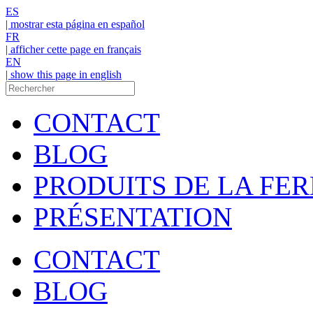
ES
| mostrar esta página en español
FR
| afficher cette page en français
EN
| show this page in english
CONTACT
BLOG
PRODUITS DE LA FE
PRÉSENTATION
CONTACT
BLOG