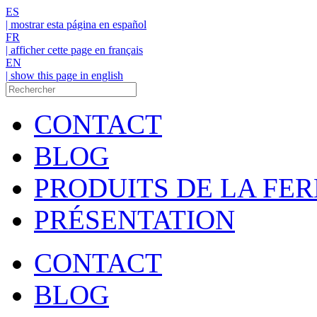
ES
| mostrar esta página en español
FR
| afficher cette page en français
EN
| show this page in english
CONTACT
BLOG
PRODUITS DE LA FE
PRÉSENTATION
CONTACT
BLOG