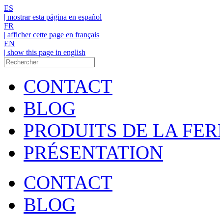
ES
| mostrar esta página en español
FR
| afficher cette page en français
EN
| show this page in english
CONTACT
BLOG
PRODUITS DE LA FE
PRÉSENTATION
CONTACT
BLOG