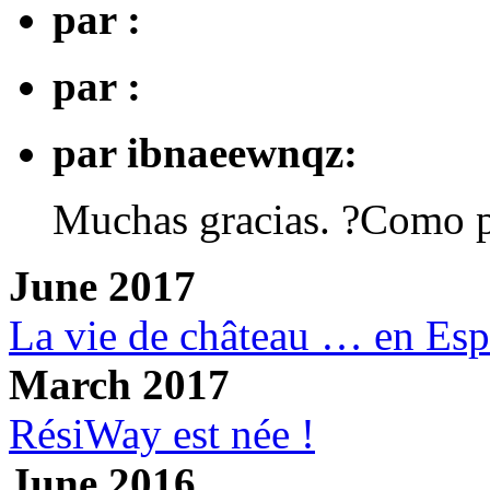
par :
par :
par ibnaeewnqz:
Muchas gracias. ?Como p
June 2017
La vie de château … en Es
March 2017
RésiWay est née !
June 2016