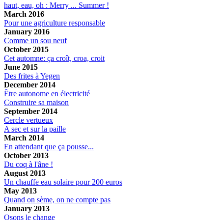
haut, eau, oh : Merry ... Summer !
March 2016
Pour une agriculture responsable
January 2016
Comme un sou neuf
October 2015
Cet automne: ça croît, croa, croit
June 2015
Des frites à Yegen
December 2014
Être autonome en électricité
Construire sa maison
September 2014
Cercle vertueux
A sec et sur la paille
March 2014
En attendant que ça pousse...
October 2013
Du coq à l'âne !
August 2013
Un chauffe eau solaire pour 200 euros
May 2013
Quand on sème, on ne compte pas
January 2013
Osons le change