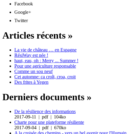
Facebook
Google+
Twitter
Articles récents »
La vie de château … en Espagne
RésiWay est née !
haut, eau, oh : Merry ... Summer !
Pour une agriculture responsable
Comme un sou neuf
Cet automne: ça croît, croa, croit
Des frites à Yegen
Derniers documents »
De la résilience des informations
2017-09-11 | pdf | 104ko
Charte pour une plateforme résiliente
2017-09-04 | pdf | 670ko
A la croisée des chemins - vers un bel avenir pour l'Humain