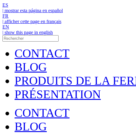
ES
| mostrar esta página en español
FR
| afficher cette page en français
EN
| show this page in english
CONTACT
BLOG
PRODUITS DE LA FE
PRÉSENTATION
CONTACT
BLOG