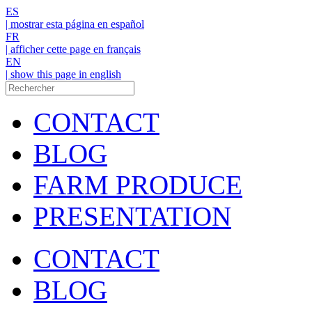
ES
| mostrar esta página en español
FR
| afficher cette page en français
EN
| show this page in english
CONTACT
BLOG
FARM PRODUCE
PRESENTATION
CONTACT
BLOG