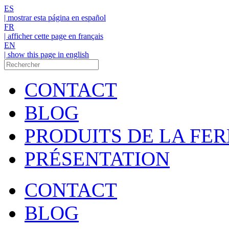
ES
| mostrar esta página en español
FR
| afficher cette page en français
EN
| show this page in english
CONTACT
BLOG
PRODUITS DE LA FE
PRÉSENTATION
CONTACT
BLOG