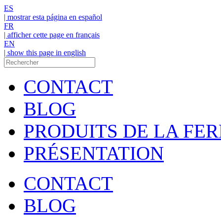
ES
| mostrar esta página en español
FR
| afficher cette page en français
EN
| show this page in english
CONTACT
BLOG
PRODUITS DE LA FE
PRÉSENTATION
CONTACT
BLOG