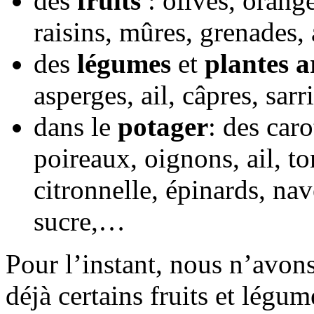
des
fruits
: olives, orange
raisins, mûres, grenade
des
légumes
et
plantes a
asperges, ail, câpres, sar
dans le
potager
: des car
poireaux, oignons, ail, to
citronnelle, épinards, na
sucre,…
Pour l’instant, nous n’avon
déjà certains fruits et légum