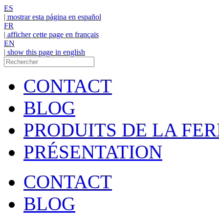
ES
| mostrar esta página en español
FR
| afficher cette page en français
EN
| show this page in english
CONTACT
BLOG
PRODUITS DE LA FE
PRÉSENTATION
CONTACT
BLOG